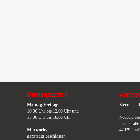
Öffnungszeiten
Adress
Montag-Freitag:
Stenmans R
10.00 Uhr bis 12.00 Uhr und
15.00 Uhr bis 18.00 Uhr
Norbert St
Hochstraße
Mittwochs
47929 Gref
ganztägig geschlossen