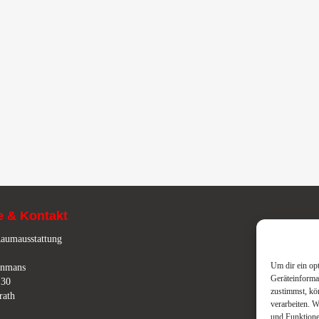
e & Kontakt
aumausstattung
Um dir ein op
enmans
Geräteinforma
 30
zustimmst, kö
rath
verarbeiten. 
und Funktione